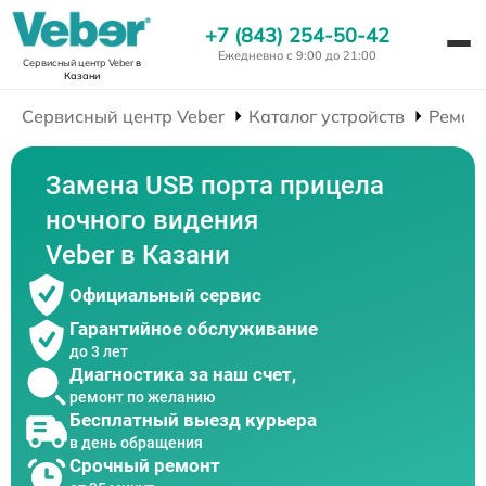
+7 (843) 254-50-42
Ежедневно с 9:00 до 21:00
Сервисный центр Veber
в
Казани
Сервисный центр Veber
Каталог устройств
Ремон
Замена USB порта прицела
ночного видения
Veber в Казани
Официальный сервис
Гарантийное обслуживание
до 3 лет
Диагностика за наш счет,
ремонт по желанию
Бесплатный выезд курьера
в день обращения
Срочный ремонт