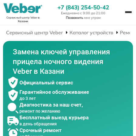
+7 (843) 254-50-42
Ежедневно с 9:00 до 21:00
Позвонить
мне утром
Сервисный центр Veber
в
Казани
Сервисный центр Veber
Каталог устройств
Ремон
Замена ключей управления
прицела ночного видения
Veber в Казани
Официальный сервис
Гарантийное обслуживание
до 3 лет
Диагностика за наш счет,
ремонт по желанию
Бесплатный выезд курьера
в день обращения
Срочный ремонт