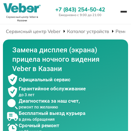
+7 (843) 254-50-42
Ежедневно с 9:00 до 21:00
Сервисный центр Veber
в
Казани
Сервисный центр Veber
Каталог устройств
Ремон
Замена дисплея (экрана)
прицела ночного видения
Veber в Казани
Официальный сервис
Гарантийное обслуживание
до 3 лет
Диагностика за наш счет,
ремонт по желанию
Бесплатный выезд курьера
в день обращения
Срочный ремонт