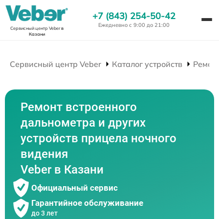
+7 (843) 254-50-42
Ежедневно с 9:00 до 21:00
Сервисный центр Veber
в
Казани
Сервисный центр Veber
Каталог устройств
Ремон
Ремонт встроенного
дальнометра и других
устройств прицела ночного
видения
Veber в Казани
Официальный сервис
Гарантийное обслуживание
до 3 лет