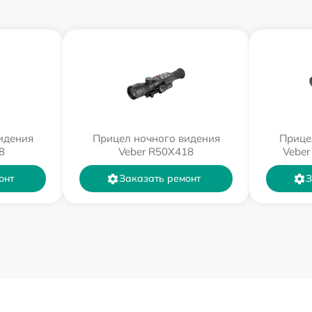
идения
Прицел ночного видения
Прице
8
Veber R50X418
Veber
онт
Заказать ремонт
З