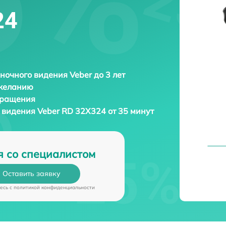
24
ночного видения Veber до 3 лет
 желанию
бращения
о видения
Veber RD 32X324 от 35 минут
я со специалистом
Оставить заявку
есь c
политикой конфиденциальности