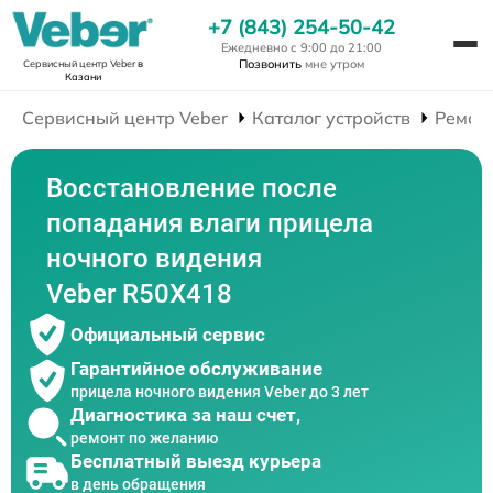
+7 (843) 254-50-42
Ежедневно с 9:00 до 21:00
Позвонить
мне утром
Сервисный центр Veber
в
Казани
Сервисный центр Veber
Каталог устройств
Ремон
Восстановление после
попадания влаги прицела
ночного видения
Veber R50X418
Официальный сервис
Гарантийное обслуживание
прицела ночного видения Veber до 3 лет
Диагностика за наш счет,
ремонт по желанию
Бесплатный выезд курьера
в день обращения