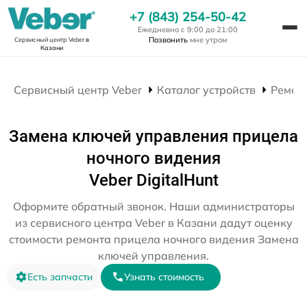
+7 (843) 254-50-42
Ежедневно с 9:00 до 21:00
Позвонить
мне утром
Сервисный центр Veber
в
Казани
Сервисный центр Veber
Каталог устройств
Ремон
Замена ключей управления прицела
ночного видения
Veber DigitalHunt
Оформите обратный звонок. Наши администраторы
из сервисного центра Veber в Казани дадут оценку
стоимости ремонта прицела ночного видения Замена
ключей управления.
Есть запчасти
Узнать стоимость