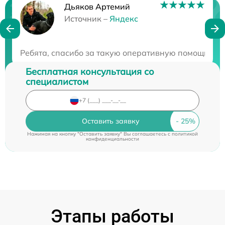
Дьяков Артемий
Нужна консультация?
Источник –
Яндекс
Закажите бесплатную консультацию
Ребята, спасибо за такую оперативную помощь! Се
Бесплатная консультация со
специалистом
Оставить заявку
Нажимая на кнопку "Оставить заявку" Вы соглашаетесь c
политикой
конфиденциальности
Этапы работы