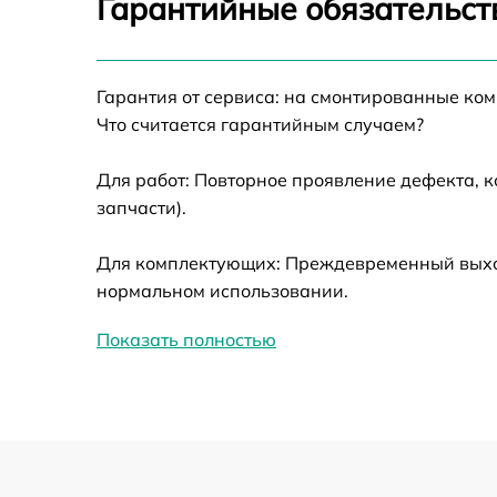
Гарантийные обязательст
Ремонт датчика синхроимпульсов
Гарантия от сервиса: на смонтированные ко
Калибровка и настройка тепловизора
Что считается гарантийным случаем?
Ремонт встроенного дальнометра и
Для работ: Повторное проявление дефекта, 
других устройств
запчасти).
Замена ключей управления
Для комплектующих: Преждевременный выход 
нормальном использовании.
Ремонт цепи питания
Показать полностью
Замена USB порта
Замена процессора
Замена аккумулятора