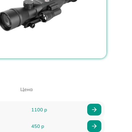
Цена
1100 р
450 р