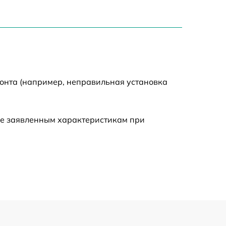
1550 р
750 р
750 р
монта (например, неправильная установка
590 р
ие заявленным характеристикам при
1000 р
590 р
650 р
590 р