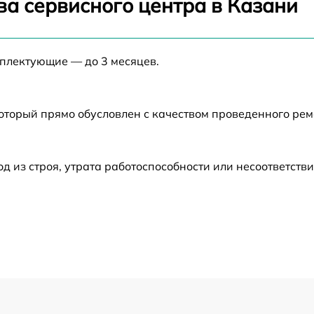
ва сервисного центра в Казани
от 60 мин
мплектующие — до 3 месяцев.
от 60 мин
от 60 мин
который прямо обусловлен с качеством проведенного ре
от 60 мин
из строя, утрата работоспособности или несоответств
от 60 мин
от 60 мин
от 60 мин
от 60 мин