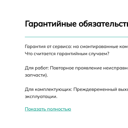
Восстановление питания
Ремонт оптики
Гарантийные обязательст
Ремонт датчика синхроимпульсов
Гарантия от сервиса: на смонтированные ко
Калибровка и настройка тепловизора
Что считается гарантийным случаем?
Ремонт встроенного дальнометра и
Для работ: Повторное проявление неисправн
других устройств
запчасти).
Замена ключей управления
Для комплектующих: Преждевременный выход
эксплуатации.
Ремонт цепи питания
Показать полностью
Замена USB порта