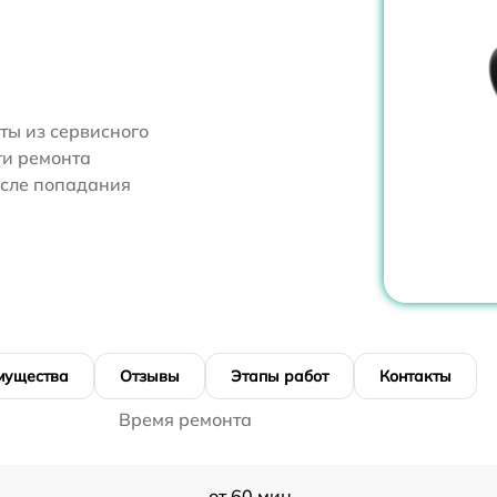
я
ты из сервисного
ти ремонта
осле попадания
мущества
Отзывы
Этапы работ
Контакты
Время ремонта
от 60 мин