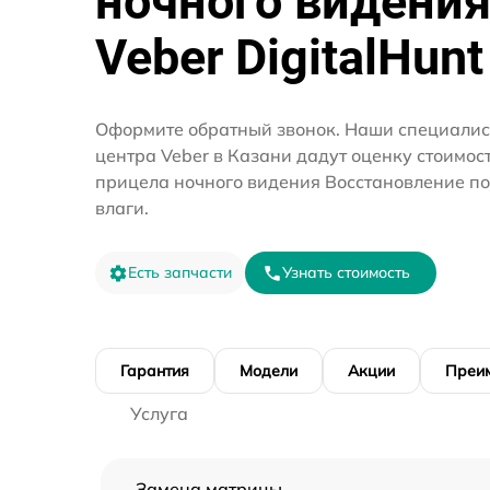
ночного видени
Veber DigitalHunt
Оформите обратный звонок. Наши специалис
центра Veber в Казани дадут оценку стоимос
прицела ночного видения Восстановление п
влаги.
Есть запчасти
Узнать стоимость
Гарантия
Модели
Акции
Преи
Услуга
Замена матрицы