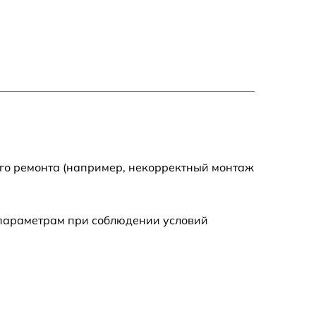
650 р
2000 р
1550 р
750 р
750 р
ого ремонта (например, некорректный монтаж
590 р
 параметрам при соблюдении условий
1000 р
590 р