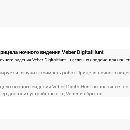
от 60 мин
от 60 мин
рицела ночного видения Veber DigitalHunt
чного видения Veber DigitalHunt - несложная задача для нашег
ирует и озвучит стоимость работ Прицела ночного виден
ела ночного видения Veber DigitalHunt выполняется на 
р доставит устройство в сц Veber и обратно.