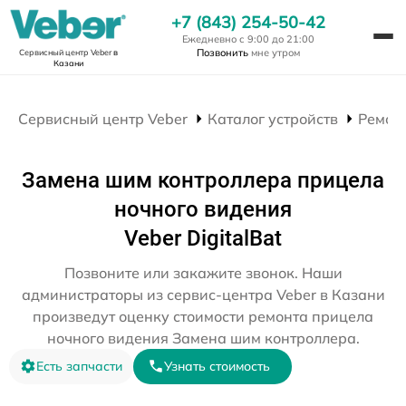
+7 (843) 254-50-42
Ежедневно с 9:00 до 21:00
Позвонить
мне утром
Сервисный центр Veber
в
Казани
Сервисный центр Veber
Каталог устройств
Ремон
Замена шим контроллера прицела
ночного видения
Veber DigitalBat
Позвоните или закажите звонок. Наши
администраторы из сервис-центра Veber в Казани
произведут оценку стоимости ремонта прицела
ночного видения Замена шим контроллера.
Есть запчасти
Узнать стоимость