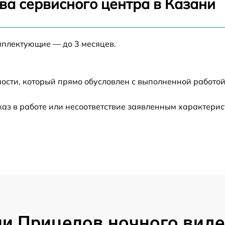
ва сервисного центра в Казани
от 60 мин
мплектующие — до 3 месяцев.
от 60 мин
от 60 мин
ости, который прямо обусловлен с выполненной работой
каз в работе или несоответствие заявленным характери
от 60 мин
от 60 мин
от 60 мин
от 60 мин
 Прицелов ночного видени
от 60 мин