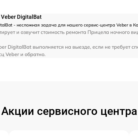
от 60 мин
eber DigitalBat
italBat - несложная задача для нашего сервис-центра Veber в К
ирует и озвучит стоимость ремонта Прицела ночного вид
er DigitalBat выполняется на выезде, если не требует 
ц Veber и обратно.
Акции сервисного центра