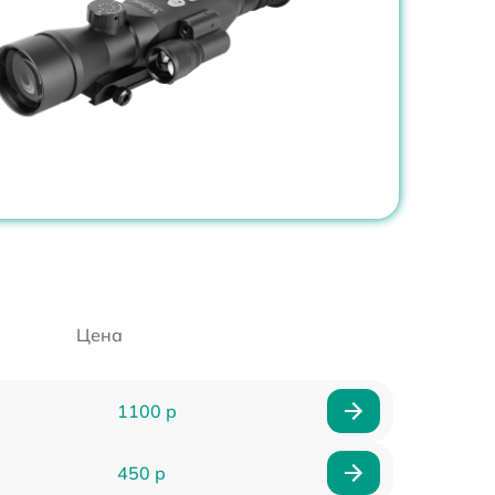
Цена
1100 р
450 р