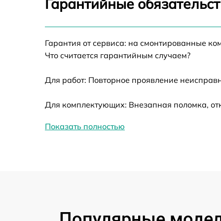
Гарантийные обязательст
Ремонт датчика синхроимпульсов
Гарантия от сервиса: на смонтированные ко
Калибровка и настройка тепловизора
Что считается гарантийным случаем?
Ремонт встроенного дальнометра и
Для работ: Повторное проявление неисправн
других устройств
Для комплектующих: Внезапная поломка, от
Замена ключей управления
Показать полностью
Ремонт цепи питания
Замена USB порта
Замена процессора
Популярные модели
Замена аккумулятора