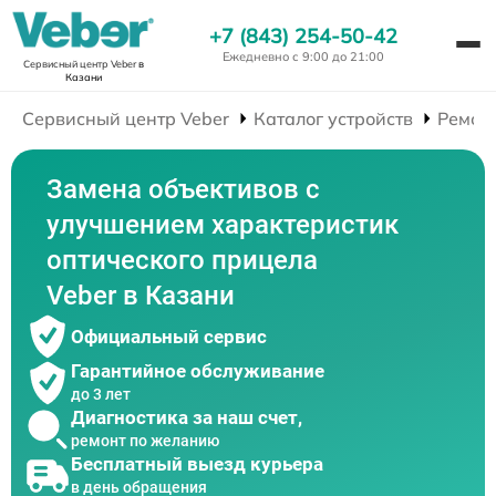
+7 (843) 254-50-42
Ежедневно с 9:00 до 21:00
Сервисный центр Veber
в
Казани
Сервисный центр Veber
Каталог устройств
Ремон
Замена объективов с
улучшением характеристик
оптического прицела
Veber в Казани
Официальный сервис
Гарантийное обслуживание
до 3 лет
Диагностика за наш счет,
ремонт по желанию
Бесплатный выезд курьера
в день обращения