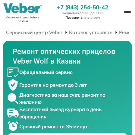
+7 (843) 254-50-42
Ежедневно с 9:00 до 21:00
Позвонить
мне утром
Сервисный центр Veber
в
Казани
Сервисный центр Veber
Каталог устройств
Ремон
Ремонт оптических прицелов
Veber Wolf в Казани
Официальный сервис
Гарантия на ремонт до 3 лет
Диагностика за наш счет, ремонт по
желанию
Бесплатный выезд курьера в день
обращения
Срочный ремонт от 35 минут