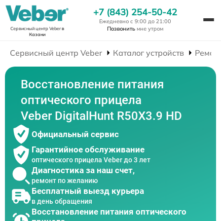
+7 (843) 254-50-42
Ежедневно с 9:00 до 21:00
Позвонить
мне утром
Сервисный центр Veber
в
Казани
Сервисный центр Veber
Каталог устройств
Ремон
Восстановление питания
оптического прицела
Veber DigitalHunt R50X3.9 HD
Официальный сервис
Гарантийное обслуживание
оптического прицела Veber до 3 лет
Диагностика за наш счет,
ремонт по желанию
Бесплатный выезд курьера
в день обращения
Восстановление питания оптического