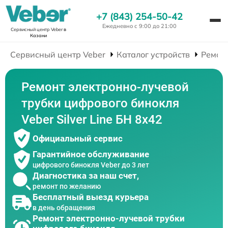
+7 (843) 254-50-42
Ежедневно с 9:00 до 21:00
Сервисный центр Veber
в
Казани
Сервисный центр Veber
Каталог устройств
Ремон
Ремонт электронно-лучевой
трубки цифрового бинокля
Veber Silver Line БН 8x42
Официальный сервис
Гарантийное обслуживание
цифрового бинокля Veber до 3 лет
Диагностика за наш счет,
ремонт по желанию
Бесплатный выезд курьера
в день обращения
Ремонт электронно-лучевой трубки