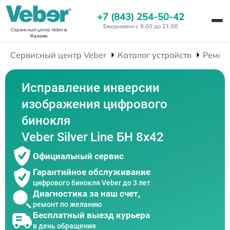
+7 (843) 254-50-42
Ежедневно с 9:00 до 21:00
Сервисный центр Veber
в
Казани
Сервисный центр Veber
Каталог устройств
Ремон
Исправление инверсии
изображения цифрового
бинокля
Veber Silver Line БН 8x42
Официальный сервис
Гарантийное обслуживание
цифрового бинокля Veber до 3 лет
Диагностика за наш счет,
ремонт по желанию
Бесплатный выезд курьера
в день обращения