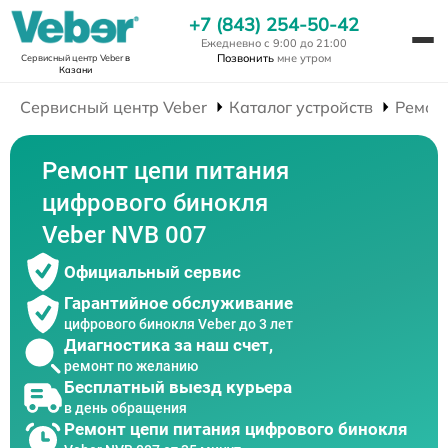
+7 (843) 254-50-42
Ежедневно с 9:00 до 21:00
Позвонить
мне утром
Сервисный центр Veber
в
Казани
Сервисный центр Veber
Каталог устройств
Ремон
Ремонт цепи питания
цифрового бинокля
Veber NVB 007
Официальный сервис
Гарантийное обслуживание
цифрового бинокля Veber до 3 лет
Диагностика за наш счет,
ремонт по желанию
Бесплатный выезд курьера
в день обращения
Ремонт цепи питания цифрового бинокля