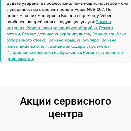
Будьте уверены в профессионализме наших мастеров - они
с уверенностью выполнят ремонт Veber NVB 007. По
данным наших мастеров в Казани по ремонту Veber,
наиболее востребованы следующие услуги:
Замена
матрицы
,
Ремонт электронно-лучевой трубки
,
Ремонт
оптики
,
Ремонт датчика синхроимпульсов
,
Замена защёлки
батарейного отсека
,
Замена крышки окуляра
,
Замена
линзы видоискателя
,
Замена энкодера управления
,
Исправление инверсии изображения
,
Ремонт встроенного
дальнометра
.
Акции сервисного
центра