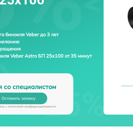
о бинокля Veber до 3 лет
 желанию
бращения
окля
Veber Astro БП 25x100 от 35 минут
я со специалистом
Оставить заявку
есь c
политикой конфиденциальности