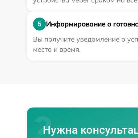
устройства Veber сроком на все
Информирование о готовно
5
Вы получите уведомление о усп
место и время.
Нужна консульта