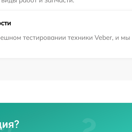
 виды работ и запчасти.
сти
ешном тестировании техники Veber, и мы
ция?