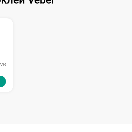
клей Veber
NVB